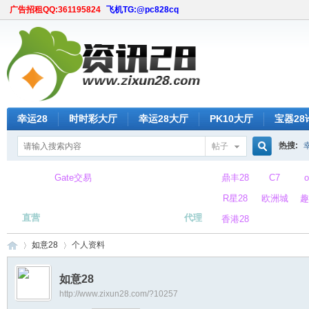
广告招租QQ:361195824
飞机TG:@pc828cq
幸运28
时时彩大厅
幸运28大厅
PK10大厅
宝器28
热搜:
帖子
搜
Gate交易
鼎丰28
C7
所
R星28
欧洲城
趣
直营
代理
香港28
索
如意28
个人资料
如意28
http://www.zixun28.com/?10257
时
›
›