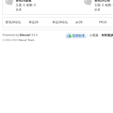
资讯28版规
资讯28公告
主题: 0
,
帖数: 0
主题: 0
,
帖数: 
从未
从未
资讯28论坛
幸运28
幸运28论坛
pc28
PK10
Powered by
Discuz!
X3.4
|
小黑屋
|
时时彩|时
© 2001-2023
Discuz! Team
.
论
坛|