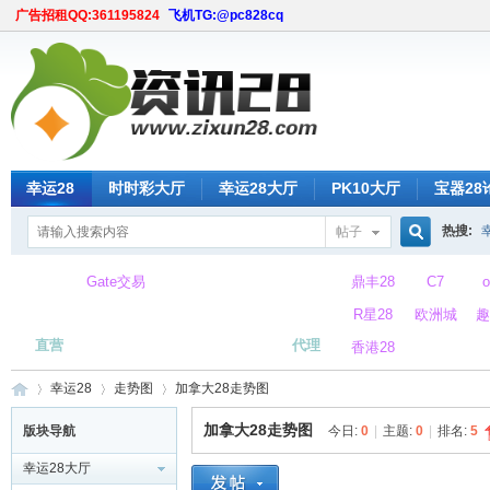
广告招租QQ:361195824
飞机TG:@pc828cq
幸运28
时时彩大厅
幸运28大厅
PK10大厅
宝器28
热搜:
帖子
搜
Gate交易
鼎丰28
C7
所
R星28
欧洲城
趣
直营
代理
香港28
索
幸运28
走势图
加拿大28走势图
加拿大28走势图
版块导航
今日:
0
|
主题:
0
|
排名:
5
幸运28大厅
时
»
›
›