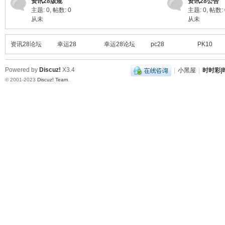
资讯28版规
资讯28公告
主题: 0
,
帖数: 0
主题: 0
,
帖数: 
从未
从未
资讯28论坛
幸运28
幸运28论坛
pc28
PK10
Powered by
Discuz!
X3.4
|
小黑屋
|
时时彩|时
© 2001-2023
Discuz! Team
.
论
坛|