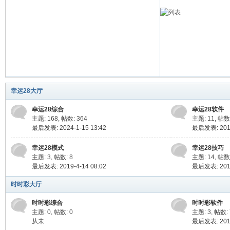
时
幸运28大厅
幸运28综合
幸运28软件
主题: 168
,
帖数: 364
主题: 11
,
帖数:
最后发表: 2024-1-15 13:42
最后发表: 2019
彩|
幸运28模式
幸运28技巧
主题: 3
,
帖数: 8
主题: 14
,
帖数:
最后发表: 2019-4-14 08:02
最后发表: 2019
时时彩大厅
时时彩综合
时时彩软件
主题: 0
,
帖数: 0
主题: 3
,
帖数: 
从未
最后发表: 2017