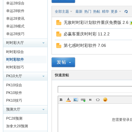
幸运28综合
幸运28软件
全部主题
最新
热门
热帖
精华
更多
幸运28资讯
无敌时时彩计划软件重庆免费版 2.6
幸运28模式
必赢客重庆时时彩 11.2.2
幸运28技巧
时时彩大厅
第七感时时彩软件 7.06
时时彩综合
时
时时彩软件
时时彩技巧
快速发帖
PK10大厅
PK10综合
PK10软件
PK10技巧
预测大厅
彩|
PC28预测
您需要登录
加拿大28预测