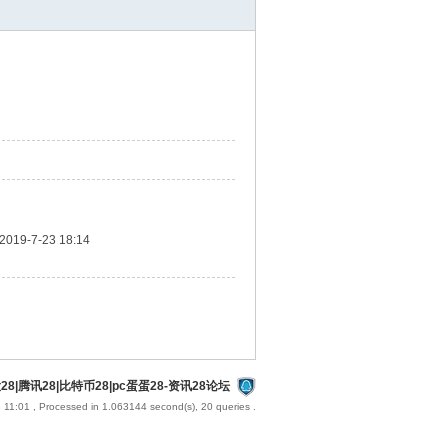
2019-7-23 18:14
28|腾讯28|比特币28|pc蛋蛋28-资讯28论坛
 11:01
, Processed in 1.063144 second(s), 20 queries .