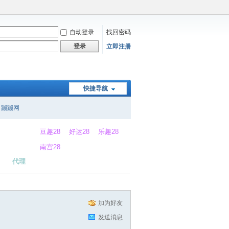
自动登录
找回密码
登录
立即注册
快捷导航
蹦蹦网
豆趣28
好运28
乐趣28
南宫28
代理
加为好友
发送消息