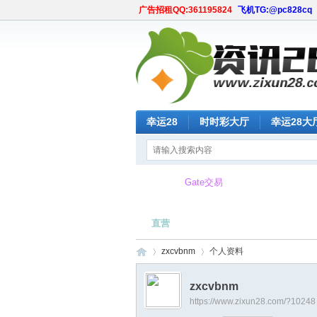
广告招租QQ:361195824
飞机TG:@pc828cq
幸运28
时时彩大厅
幸运28大
Gate交易
所
直营
zxcvbnm
个人资料
zxcvbnm
https://www.zixun28.com/?10248
时
›
›