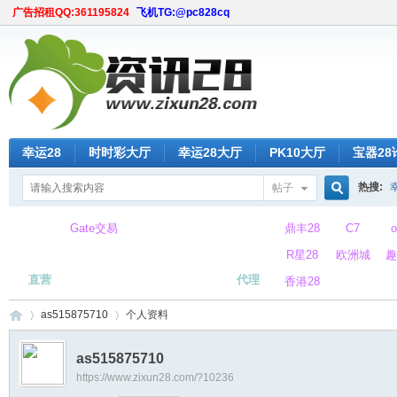
广告招租QQ:361195824
飞机TG:@pc828cq
幸运28
时时彩大厅
幸运28大厅
PK10大厅
宝器28
热搜:
帖子
搜
Gate交易
鼎丰28
C7
所
R星28
欧洲城
趣
直营
代理
香港28
索
as515875710
个人资料
as515875710
https://www.zixun28.com/?10236
时
›
›