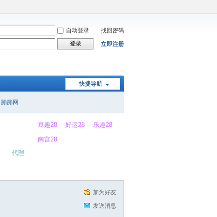
自动登录
找回密码
登录
立即注册
快捷导航
蹦蹦网
豆趣28
好运28
乐趣28
南宫28
代理
加为好友
发送消息