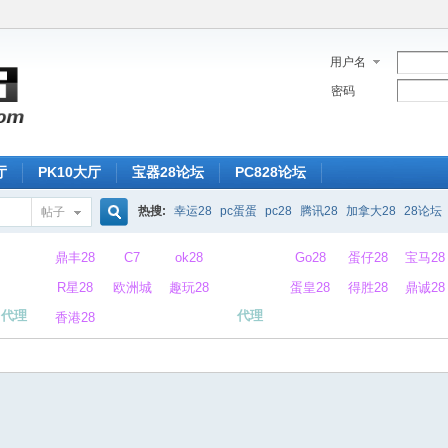
用户名
密码
厅
PK10大厅
宝器28论坛
PC828论坛
热搜:
幸运28
pc蛋蛋
pc28
腾讯28
加拿大28
28论坛
帖子
搜
鼎丰28
C7
ok28
Go28
蛋仔28
宝马28
R星28
欧洲城
趣玩28
蛋皇28
得胜28
鼎诚28
代理
代理
香港28
索