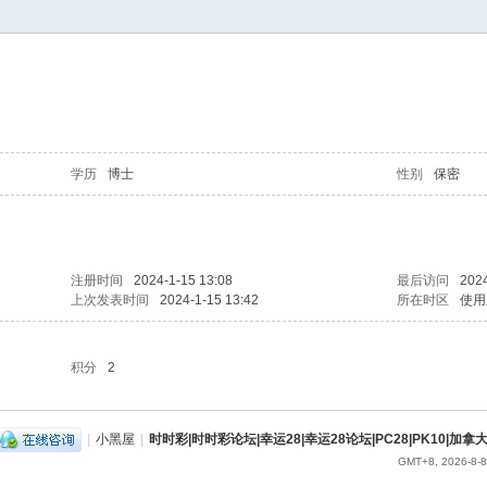
学历
博士
性别
保密
注册时间
2024-1-15 13:08
最后访问
2024
上次发表时间
2024-1-15 13:42
所在时区
使用
积分
2
|
小黑屋
|
时时彩|时时彩论坛|幸运28|幸运28论坛|PC28|PK10|加拿大
GMT+8, 2026-8-8