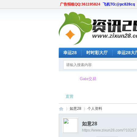
广告招租QQ:361195824
飞机TG:@pc828cq
幸运28
时时彩大厅
幸运28大
Gate交易
所
直营
如意28
个人资料
如意28
https://www.zixun28.com/?10257
时
›
›