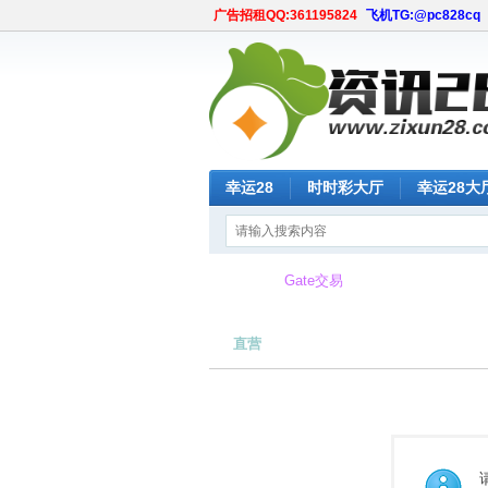
广告招租QQ:361195824
飞机TG:@pc828cq
幸运28
时时彩大厅
幸运28大
Gate交易
所
直营