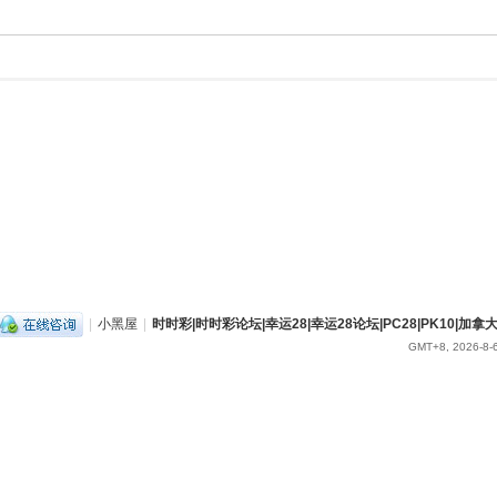
|
小黑屋
|
时时彩|时时彩论坛|幸运28|幸运28论坛|PC28|PK10|加拿大
GMT+8, 2026-8-6