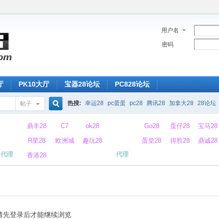
用户名
密码
厅
PK10大厅
宝器28论坛
PC828论坛
热搜:
幸运28
pc蛋蛋
pc28
腾讯28
加拿大28
28论坛
帖子
搜
鼎丰28
C7
ok28
Go28
蛋仔28
宝马28
R星28
欧洲城
趣玩28
蛋皇28
得胜28
鼎诚28
代理
代理
香港28
索
请先登录后才能继续浏览