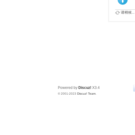
请稍候...
Powered by
Discuz!
X3.4
© 2001-2023
Discuz! Team
.