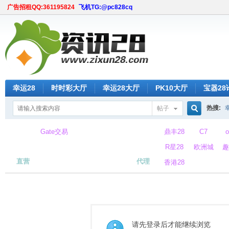
广告招租QQ:361195824
飞机TG:@pc828cq
幸运28
时时彩大厅
幸运28大厅
PK10大厅
宝器28
热搜:
帖子
搜
Gate交易
鼎丰28
C7
所
R星28
欧洲城
趣
直营
代理
香港28
索
请先登录后才能继续浏览