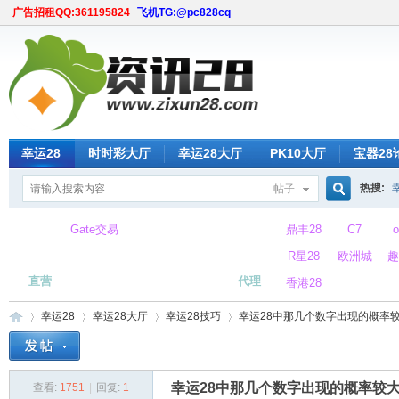
广告招租QQ:361195824
飞机TG:@pc828cq
幸运28
时时彩大厅
幸运28大厅
PK10大厅
宝器28
热搜:
帖子
搜
Gate交易
鼎丰28
C7
所
R星28
欧洲城
趣
直营
代理
香港28
索
幸运28
幸运28大厅
幸运28技巧
幸运28中那几个数字出现的概率
幸运28中那几个数字出现的概率较
查看:
1751
|
回复:
1
时
»
›
›
›