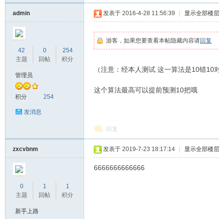
admin
发表于 2016-4-28 11:56:39
|
显示全部楼
游客，如果您要查看本帖隐藏内容请
回复
42
0
254
主题
回帖
积分
（注意：经本人测试 这一算法是10错10
管理员
这个算法最高可以提前预测10把哦
时
积分
254
发消息
回复
zxcvbnm
发表于 2019-7-23 18:17:14
|
显示全部楼
6666666666666
0
1
1
彩|
主题
回帖
积分
新手上路