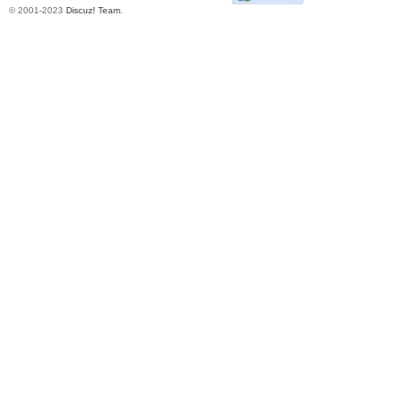
© 2001-2023
Discuz! Team
.
彩
论