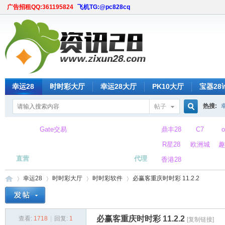
广告招租QQ:361195824
飞机TG:@pc828cq
幸运28
时时彩大厅
幸运28大厅
PK10大厅
宝器28
热搜:
帖子
搜
Gate交易
鼎丰28
C7
所
R星28
欧洲城
趣
直营
代理
香港28
索
幸运28
时时彩大厅
时时彩软件
必赢客重庆时时彩 11.2.2
必赢客重庆时时彩 11.2.2
查看:
1718
|
回复:
1
[复制链接]
时
»
›
›
›