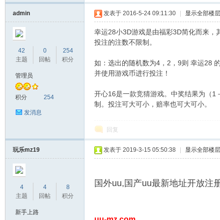
admin
发表于 2016-5-24 09:11:30
|
显示全部楼
幸运28小3D游戏是由福彩3D简化而来，
投注的注数不限制。
42
0
254
主题
回帖
积分
如：选出的随机数为4，2，9则 幸运28
并使用游戏币进行投注！
管理员
开心16是一款竞猜游戏。中奖结果为（1－
时
积分
254
制。投注可大可小，赔率也可大可小。
发消息
回复
玩乐mz19
发表于 2019-3-15 05:50:38
|
显示全部楼
国外uu,国产uu最新地址开放注
4
4
8
彩|
主题
回帖
积分
新手上路
uu-mz.com