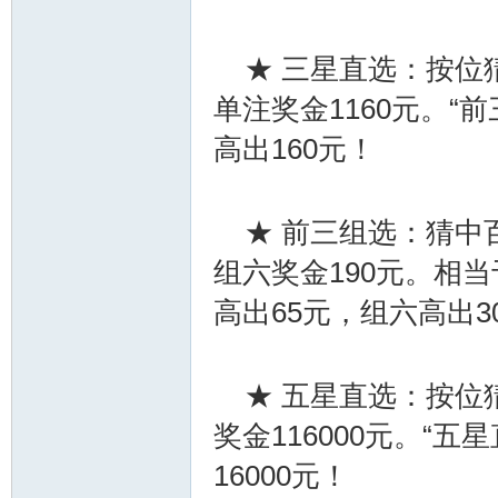
★ 三星直选：按位
单注奖金1160元。“
彩
高出160元！
★ 前三组选：猜中百
组六奖金190元。相
高出65元，组六高出3
论
★ 五星直选：按位
奖金116000元。“
16000元！