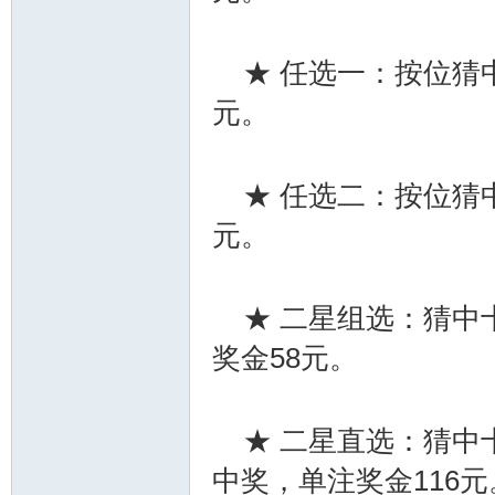
★ 任选一：按位猜中
元。
时
★ 任选二：按位猜中
元。
★ 二星组选：猜中
奖金58元。
时
★ 二星直选：猜中
中奖，单注奖金116元