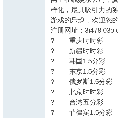
样化，最具吸引力的
P
游戏的乐趣，欢迎您
注册网址：3i478.03o.
? 重庆时时彩
? 新疆时时彩
? 韩国1.5分彩
C2
? 东京1.5分彩
? 俄罗斯1.5分彩
? 北京时时彩
? 台湾五分彩
? 菲律宾1.5分彩