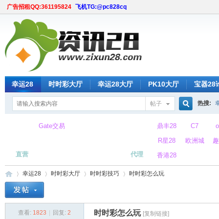
广告招租QQ:361195824
飞机TG:@pc828cq
幸运28
时时彩大厅
幸运28大厅
PK10大厅
宝器28
热搜:
帖子
搜
Gate交易
鼎丰28
C7
所
R星28
欧洲城
趣
直营
代理
香港28
索
幸运28
时时彩大厅
时时彩技巧
时时彩怎么玩
时时彩怎么玩
查看:
1823
|
回复:
2
[复制链接]
时
»
›
›
›