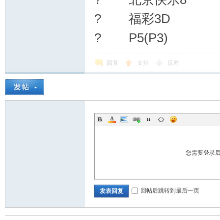
? 福彩3D
? P5(P3)
回复
支持
反对
|加
您需要登录
拿
回帖后跳转到最后一页
发表回复