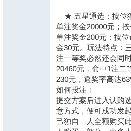
★ 五星通选：按位
坛|
单注奖金20000元
单注奖金200元；按
金30元。玩法特点：
注一等奖必然还会同时
20460元，命中1
幸
230元，返奖率高达6
如何投注：
提交方案后进入认购选
意方式，便可成功发起
己独自一人全额购买此