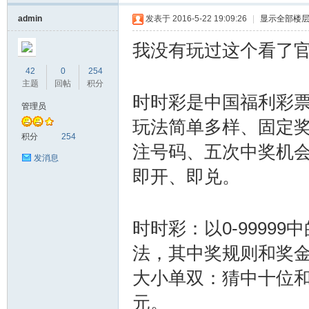
admin
发表于 2016-5-22 19:09:26
|
显示全部楼
我没有玩过这个看了
42
0
254
主题
回帖
积分
时时彩是中国福利彩
管理员
玩法简单多样、固定
时
积分
254
注号码、五次中奖机会
发消息
即开、即兑。
时时彩：以0-9999
法，其中奖规则和奖
彩|
大小单双：猜中十位和
元。