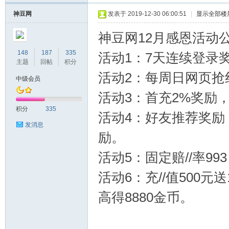
神豆网
发表于 2019-12-30 06:00:51
|
显示全部楼
神豆网12月感恩活动
148
187
335
活动1：7天连续登录奖
主题
回帖
积分
活动2：每周日网页抢红
中级会员
活动3：首充2%奖励
时
积分
335
活动4：好友推荐奖励，
发消息
励。
活动5：固定赔//率99
活动6：充//值500
高得8880金币。
彩|