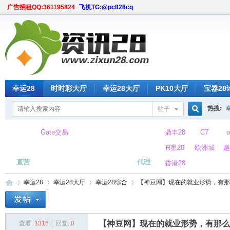
广告招租QQ:361195824
飞机TG:@pc828cq
幸运28
时时彩大厅
幸运28大厅
PK10大厅
宝器28
热搜:
帖子
搜
Gate交易
鼎丰28
C7
所
R星28
欧洲城
趣
直营
代理
香港28
索
幸运28
幸运28大厅
幸运28综合
【神豆网】现在的就业形势，有那么吓
【神豆网】现在的就业形势，有那么
查看:
1316
|
回复:
0
时
»
›
›
›