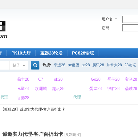
用户名
密码
厅
PK10大厅
宝器28论坛
PC828论坛
热搜:
幸运28
pc蛋蛋
pc28
腾讯28
加拿大28
28论坛
帖子
搜
鼎丰28
C7
ok28
Go28
蛋仔28
宝马28
R星28
欧洲城
趣玩28
蛋皇28
得胜28
鼎诚28
代理
代理
香港28
索
【旺旺28】诚邀实力代理-客户百折出卡
】诚邀实力代理-客户百折出卡
[复制链接]