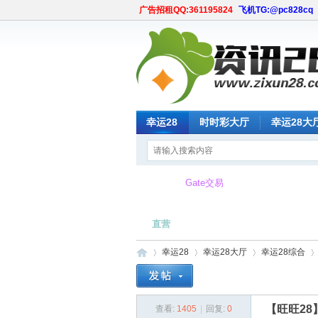
广告招租QQ:361195824
飞机TG:@pc828cq
幸运28
时时彩大厅
幸运28大
Gate交易
所
直营
幸运28
幸运28大厅
幸运28综合
【旺旺28
查看:
1405
|
回复:
0
时
»
›
›
›