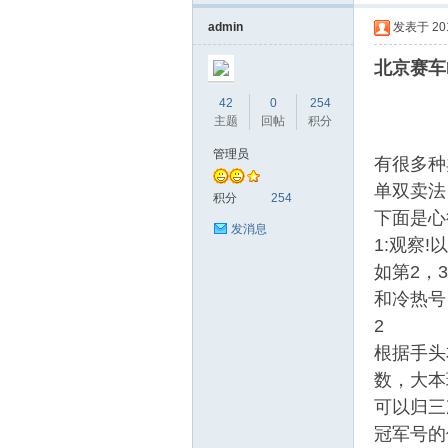
admin
发表于 2016
北京赛车
42
0
254
主题
回帖
积分
管理员
有很多种
单双卖法
时
积分
254
下面是心
发消息
1:观察
如第2，
和冷热号
2
根据手头
数，大本
彩|
可以归三
冠军号的