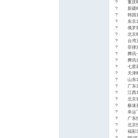
? 重庆
? 新疆
? 韩国1
坛|
? 东京1
? 俄罗斯
? 北京
? 台湾
? 菲律宾
? 腾讯
? 腾讯
? 七星
? 天津
幸
? 山东1
? 广东1
? 江西1
? 北京
? 极速
? 幸运
? 广东
? 北京
? 福彩3
? P5(P3