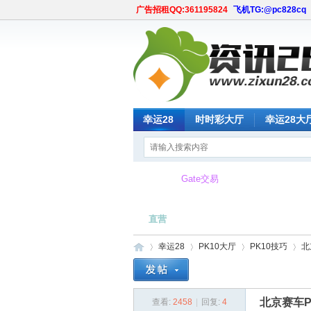
广告招租QQ:361195824
飞机TG:@pc828cq
幸运28
时时彩大厅
幸运28大
Gate交易
所
直营
幸运28
PK10大厅
PK10技巧
北
北京赛车
查看:
2458
|
回复:
4
时
»
›
›
›