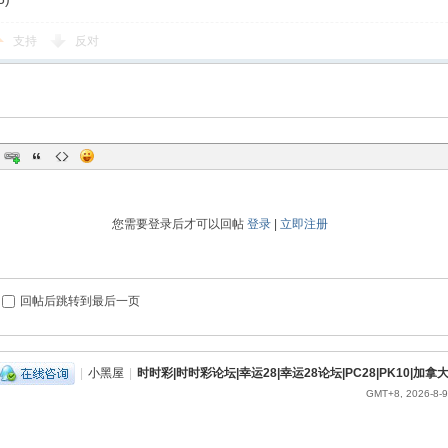
支持
反对
您需要登录后才可以回帖
登录
|
立即注册
回帖后跳转到最后一页
|
小黑屋
|
时时彩|时时彩论坛|幸运28|幸运28论坛|PC28|PK10|加拿大
GMT+8, 2026-8-9