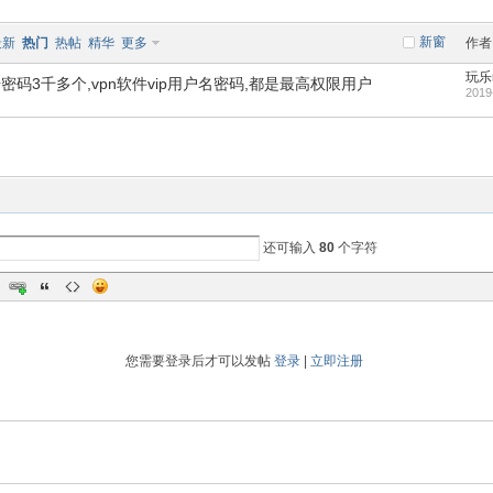
新窗
最新
热门
热帖
精华
更多
作者
玩乐
号密码3千多个,vpn软件vip用户名密码,都是最高权限用户
2019
还可输入
80
个字符
您需要登录后才可以发帖
登录
|
立即注册