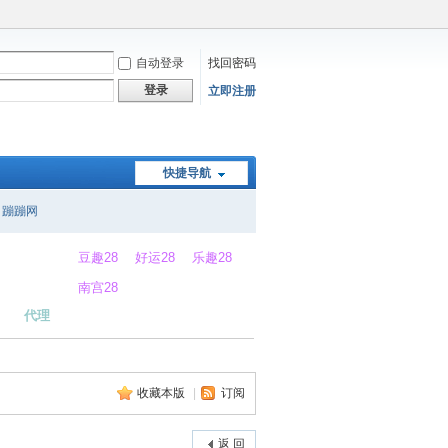
自动登录
找回密码
登录
立即注册
快捷导航
蹦蹦网
豆趣28
好运28
乐趣28
南宫28
代理
收藏本版
|
订阅
返 回