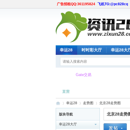
广告招租QQ:361195824
飞机TG:@pc828cq
幸运28
时时彩大厅
幸运28大
Gate交易
所
直营
幸运28
走势图
北京28走势图
北京28走势
版块导航
幸运28大厅
时
»
›
›