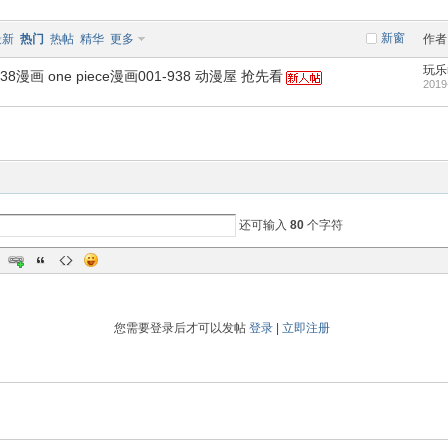
新窗
最新
热门
热帖
精华
更多
作者
玩乐
8漫画 one piece漫画001-938 动漫屋 抢先看
2019
还可输入
80
个字符
您需要登录后才可以发帖
登录
|
立即注册