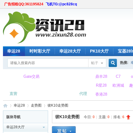
广告招租QQ:361195824
飞机TG:@pc828cq
幸运28
时时彩大厅
幸运28大厅
PK10大厅
宝器28
热搜:
帖子
搜
Gate交易
鼎丰28
C7
所
R星28
欧洲城
趣
直营
代理
香港28
索
幸运28
走势图
彼K10走势图
彼K10走势图
版块导航
今日:
0
|
主题:
0
|
排名:
6
幸运28大厅
时
»
›
›