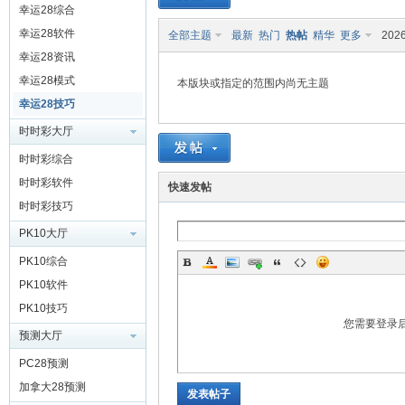
幸运28综合
幸运28软件
全部主题
最新
热门
热帖
精华
更多
2026
幸运28资讯
幸运28模式
本版块或指定的范围内尚无主题
幸运28技巧
时时彩大厅
时时彩综合
时
时时彩软件
快速发帖
时时彩技巧
PK10大厅
PK10综合
PK10软件
PK10技巧
您需要登录
预测大厅
彩|
PC28预测
加拿大28预测
发表帖子