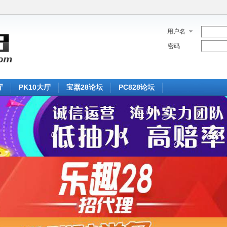
用户名
密码
厅
PK10大厅
宝器28论坛
PC828论坛