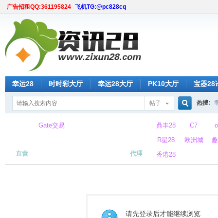
广告招租QQ:361195824
飞机TG:@pc828cq
幸运28
时时彩大厅
幸运28大厅
PK10大厅
宝器28
热搜:
帖子
搜
Gate交易
鼎丰28
C7
所
R星28
欧洲城
趣
直营
代理
香港28
索
请先登录后才能继续浏览