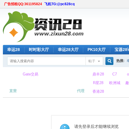
广告招租QQ:361195824
飞机TG:@pc828cq
幸运28
时时彩大厅
幸运28大厅
PK10大厅
宝器28
热搜:
帖子
搜
Gate交易
鼎丰28
C7
所
R星28
欧洲城
趣
直营
代理
香港28
索
请先登录后才能继续浏览