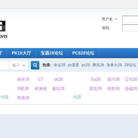
用户名
密码
厅
PK10大厅
宝器28论坛
PC828论坛
热搜:
幸运28
pc蛋蛋
pc28
腾讯28
加拿大28
28论坛
帖子
搜
鼎丰28
C7
ok28
Go28
蛋仔28
宝马28
R星28
欧洲城
趣玩28
蛋皇28
得胜28
鼎诚28
代理
代理
香港28
索