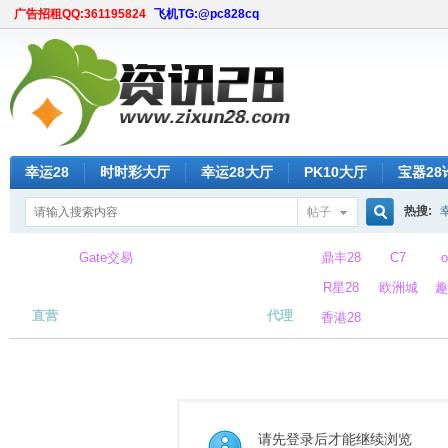
广告招租QQ:361195824
飞机TG:@pc828cq
幸运28
时时彩大厅
幸运28大厅
PK10大厅
宝器28
热搜:
帖子
搜
Gate交易
鼎丰28
C7
所
R星28
欧洲城
趣
直营
代理
香港28
索
请先登录后才能继续浏览