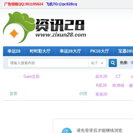
广告招租QQ:361195824
飞机TG:@pc828cq
幸运28
时时彩大厅
幸运28大厅
PK10大厅
宝器28
热搜:
帖子
搜
Gate交易
鼎丰28
C7
所
R星28
欧洲城
趣
直营
代理
香港28
索
请先登录后才能继续浏览