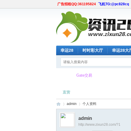
广告招租QQ:361195824
飞机TG:@pc828cq
幸运28
时时彩大厅
幸运28大
Gate交易
所
直营
admin
个人资料
admin
http://www.zixun28.com/?1
时
›
›