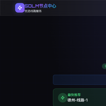
SDLM节点中心
优选线路服务
最快推荐
德州-线路-1